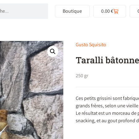
Boutique
0.00
€
Gusto Squisito
Taralli bâtonne
250 gr
Ces petits grissini sont fabri
grands frères, selon une vieille
Le résultat est un morceau de pa
snacking, et au gout profond d