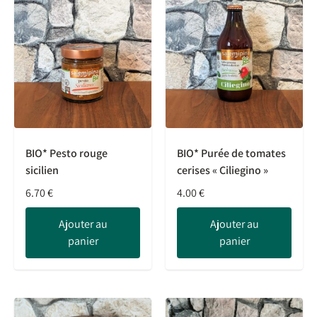
BIO* Pesto rouge
BIO* Purée de tomates
sicilien
cerises « Ciliegino »
6.70
€
4.00
€
Ajouter au
Ajouter au
panier
panier