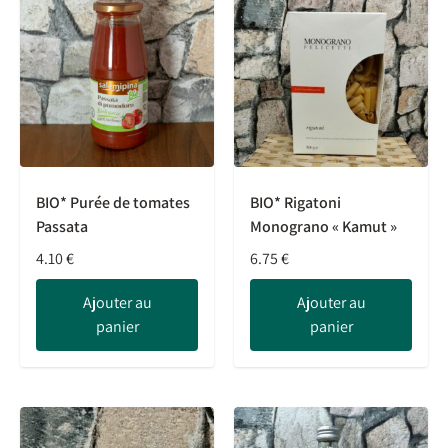
BIO* Purée de tomates
BIO* Rigatoni
Passata
Monograno « Kamut »
4.10
€
6.75
€
Ajouter au
Ajouter au
panier
panier