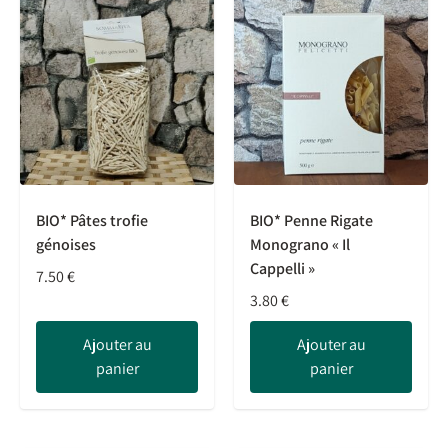
BIO* Pâtes trofie
BIO* Penne Rigate
génoises
Monograno « Il
Cappelli »
7.50
€
3.80
€
Ajouter au
Ajouter au
panier
panier