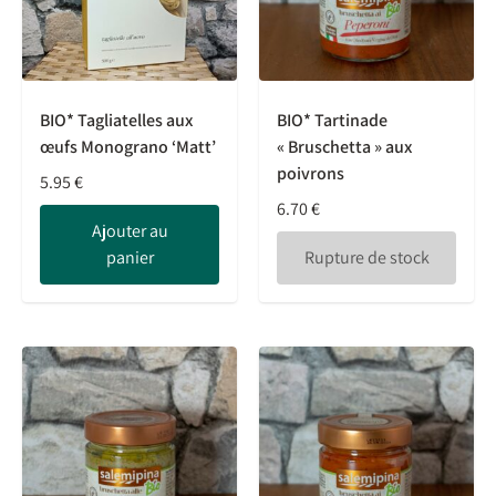
BIO* Tagliatelles aux
BIO* Tartinade
œufs Monograno ‘Matt’
« Bruschetta » aux
poivrons
5.95
€
6.70
€
Ajouter au
panier
Rupture de stock