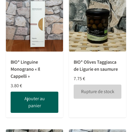
BIO* Linguine
BIO* Olives Taggiasca
Monograno « Il
de Ligurie en saumure
Cappelli »
7.75
€
3.80
€
Rupture de stock
Ajouter au
panier