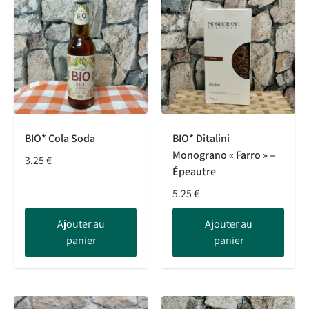
BIO* Cola Soda
BIO* Ditalini
Monograno « Farro » –
3.25
€
Épeautre
5.25
€
Ajouter au
Ajouter au
panier
panier