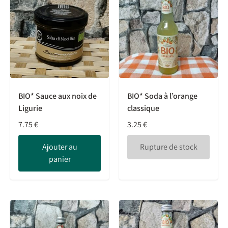
BIO* Sauce aux noix de
BIO* Soda à l’orange
Ligurie
classique
7.75
€
3.25
€
Ajouter au
Rupture de stock
panier