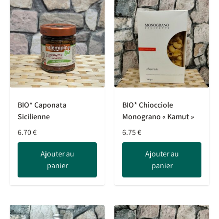
BIO* Caponata
BIO* Chiocciole
Sicilienne
Monograno « Kamut »
6.70
€
6.75
€
Ajouter au
Ajouter au
panier
panier