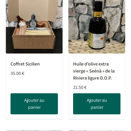
Coffret Sicilien
Huile d’olive extra
vierge « Seénà » de la
35.00
€
Riviera ligure D.O.P.
21.50
€
Ajouter au
Ajouter au
panier
panier