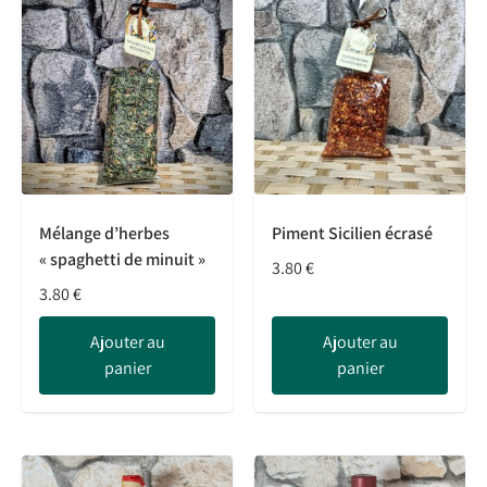
Mélange d’herbes
Piment Sicilien écrasé
« spaghetti de minuit »
3.80
€
3.80
€
Ajouter au
Ajouter au
panier
panier